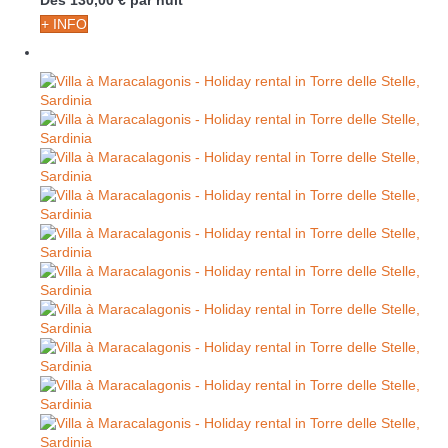
Dès
130,
00 €
par nuit
+ INFO