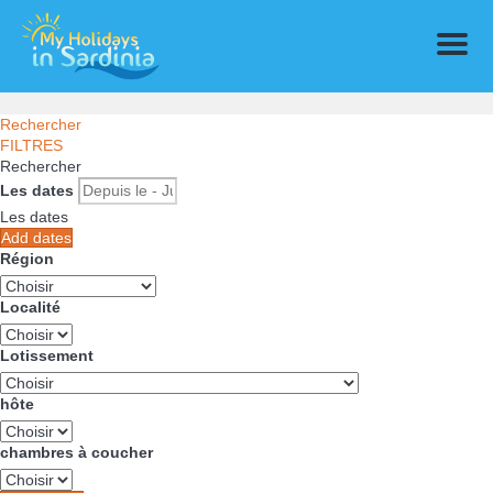
Menu
Rechercher
FILTRES
Rechercher
Les dates
Les dates
Add dates
Région
Localité
Lotissement
hôte
chambres à coucher