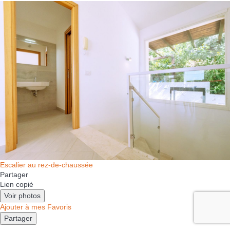
Escalier au rez-de-chaussée
Partager
Lien copié
Voir photos
Ajouter à mes Favoris
Partager